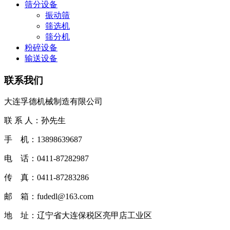
筛分设备
振动筛
筛选机
筛分机
粉碎设备
输送设备
联系我们
大连孚德机械制造有限公司
联 系 人：孙先生
手 机：13898639687
电 话：0411-87282987
传 真：0411-87283286
邮 箱：fudedl@163.com
地 址：辽宁省大连保税区亮甲店工业区