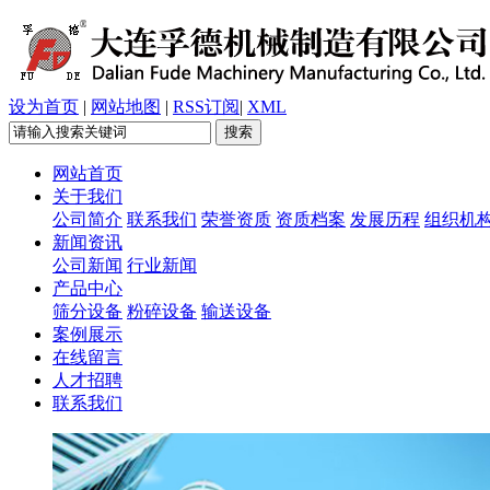
设为首页
|
网站地图
|
RSS订阅
|
XML
网站首页
关于我们
公司简介
联系我们
荣誉资质
资质档案
发展历程
组织机
新闻资讯
公司新闻
行业新闻
产品中心
筛分设备
粉碎设备
输送设备
案例展示
在线留言
人才招聘
联系我们