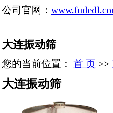
公司官网：
www.fudedl.c
大连振动筛
您的当前位置：
首 页
>>
大连振动筛