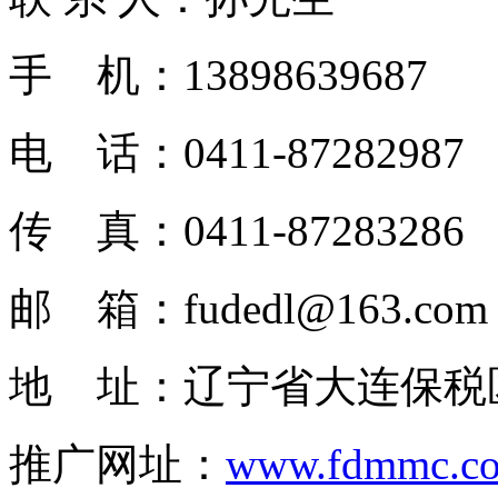
手 机：13898639687
电 话：0411-87282987
传 真：0411-87283286
邮 箱：fudedl@163.com
地 址：辽宁省大连保税
推广网址：
www.fdmmc.c