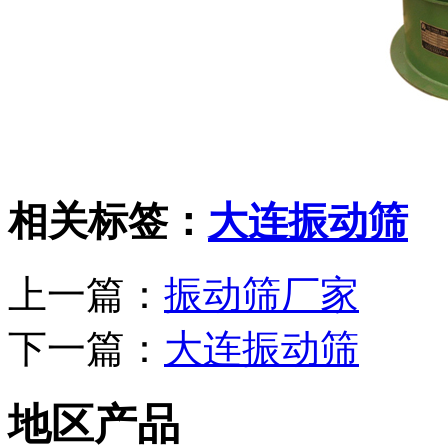
相关标签：
大连振动筛
上一篇：
振动筛厂家
下一篇：
大连振动筛
地区产品