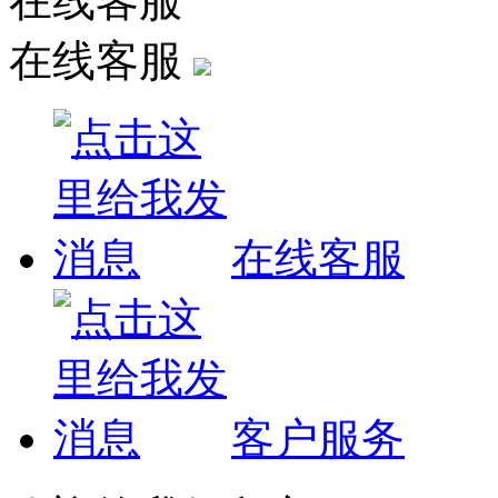
在线客服
在线客服
在线客服
客户服务