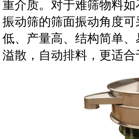
重介质。对于难筛物料如
振动筛的筛面振动角度可采
低、产量高、结构简单、
溢散，自动排料，更适合